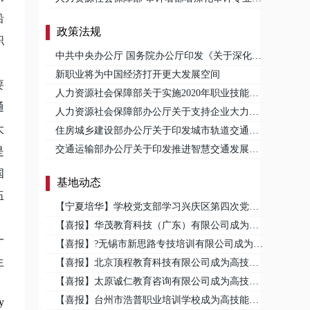
沿
政策法规
职
中共中央办公厅 国务院办公厅印发《关于深化现代职业教育体系建设改革的意见》
新职业将为中国经济打开更大发展空间
要
人力资源社会保障部关于实施2020年职业技能提升攻坚行动的通知
通
人力资源社会保障部办公厅关于支持企业大力开展技能人才评价工作的通知
大
住房城乡建设部办公厅关于印发城市轨道交通工程BIM应用指南的通知
交通运输部办公厅关于印发推进智慧交通发展行动计划（2017-2020年）的通知
是
国
基地动态
伍
【宁夏培华】学校党支部学习兴庆区第四次党代会精神
【喜报】华茂教育科技（广东）有限公司成为高技能人才基地
一
【喜报】?无锡市新思路专技培训有限公司成为高技能人才培养基地
生
【喜报】北京顶程教育科技有限公司成为高技能人才培养基地
【喜报】太原诚仁教育咨询有限公司成为高技能人才基地
【喜报】台州市浩普职业培训学校成为高技能人才基地
y