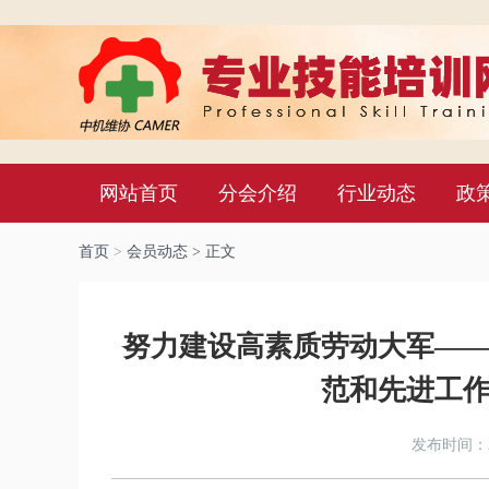
网站首页
分会介绍
行业动态
政
首页
>
会员动态
> 正文
努力建设高素质劳动大军—
范和先进工
发布时间：20