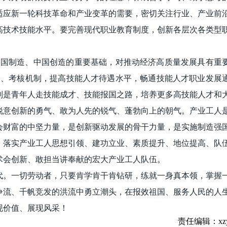
适应新一轮科技革命和产业变革的需要，密切关注行业、产业前
高技术技能水平。要完善现代职业教育制度，创新各层次各类型
中国制造、中国创造的重要基础，对推动经济高质量发展具有重
价、考核机制，提高技能人才待遇水平，畅通技能人才职业发展
别是青年人走技能成才、技能报国之路，培养更多高技能人才和
锐意创新的勇气、敢为人先的锐气、蓬勃向上的朝气。产业工人
会财富的中坚力量，是创新驱动发展的骨干力量，是实施制造强
，落实产业工人思想引领、建功立业、素质提升、地位提高、队
术会创新、敢担当讲奉献的宏大产业工人队伍。
代。一切劳动者，只要肯学肯干肯钻研，练就一身真本领，掌握
争流、千帆竞发的洪流中勇立潮头，在报效祖国、服务人民的人
现价值、展现风采！
责任编辑：xz