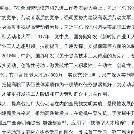
重要。”在全国劳动模范和先进工作者表彰大会上，习近平总书
才的竞争、劳动者素质的竞争，强调要努力建设高素质劳动大军
中央高度重视提高劳动者素质，习近平总书记强调要实施职工素
型劳动者大军。2017年，党中央、国务院印发《新时期产业工
产业工人思想引领、技能提升、作用发挥、支撑保障等方面的体
2018年，中办、国办印发《关于提高技术工人待遇的意见》，
诚实劳动、创造性劳动，激发技术工人积极性、主动性、创造性
5%，其中高技能人才近4800万。实践充分证明，只有深入实施
，把提高职工队伍整体素质作为一项战略任务抓紧抓好，为劳动
，才能更好发挥工人阶级和广大劳动群众主力军作用。
越大。提高包括广大劳动者在内的全民族文明素质，是民族发展
构建新发展格局，推动高质量发展，在危机中育先机、于变局中
五中全会明确提出“加强创新型、应用型、技能型人才培养”，
广大劳动群众要树立终身学习的理念，养成善于学习、勤于思考