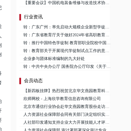
【重要会议】中国机电装备维修与改造技术协会召开2023年度工作会议
记
行业资讯
。
质
转：广东广州：率先启动大规模企业新型学徒制培训
转：广东省教育厅关于做好2024年省高职教育现代学徒制试点工作的通知
人
转：推行中国特色学徒制 教育部职业院校中国特色学徒制教学指导委员会成立
制
转：教育部关于开展现代学徒制试点工作的意见 教职成[2014]9号
创
企业参与团体标准编制的九大好处
。
转：中共中央办公厅 国务院办公厅印发《关于加强新时代高技能人才队伍建设的意见》
科
会员动态
者
【新四板挂牌】热烈祝贺北京华文燕园教育科技股份有限公司挂牌！
欣师网校 - 上海欣学教育信息咨询有限公司
的
北京市通信行业协会赴华文燕园教育股份走访调研
开
人力资源社会保障部会同有关部门决定组织实施“康养职业技能培训计划”
要
人社部印发通知支持企业大力开展技能人才评价工作
的
人力资源社会保障部 审计署部署深化审计专业人员职称制度改革